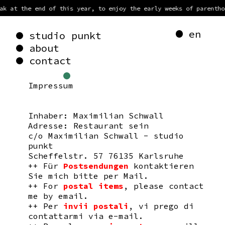
k at the end of this year, to enjoy the early weeks of parenthoo
en
studio punkt
about
contact
Impressum
Inhaber: Maximilian Schwall
Adresse: Restaurant sein
c/o Maximilian Schwall - studio
punkt
Scheffelstr. 57 76135 Karlsruhe
++ Für
Postsendungen
kontaktieren
Sie mich bitte per Mail.
++ For
postal items
, please contact
me by email.
++ Per
invii postali
, vi prego di
contattarmi via e-mail.